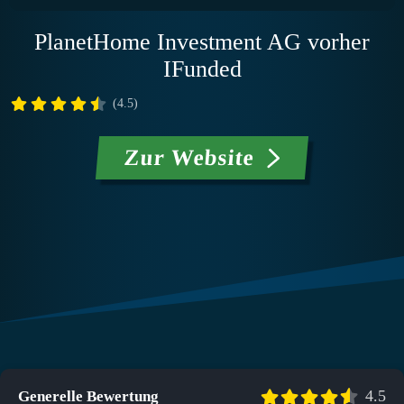
PlanetHome Investment AG vorher
IFunded
(4.5)
Zur Website
4.5
Generelle Bewertung